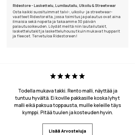
Ridestore - Laskettelu, Lumilautailu, Ulkoilu & Streetwear
Osta kaikki suosituimmat talvi-, ulkoilu- ja streetwear-
vaatteet Ridestorelta, jossa toimitus ja palautus ovat aina
ilmaisia sekä nopeita ja takaamme 30 päivän
palautusoikeuden. Löydät meiltä niin lautailutakit,
laskettelutakit ja lasketteluhousut kuin mukavat hupparit
ja fleecet. Tervetuloa Ridestoreen!
Todella mukava takki. Rento malli, näyttää ja
tuntuu hyvältä. Ei koville pakkasille koska lyhyt
malli eikä paksua toppausta, muille keleille täys
kymppi. Pitää tuulen ja kosteuden hyvin.
Lisää Arvosteluja