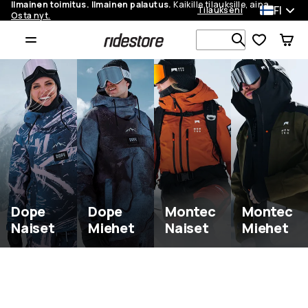
Ilmainen toimitus. Ilmainen palautus.
Kaikille tilauksille, aina.
FI
Tilaukseni
Osta nyt.
Etsi 1 000+ 
Ridestore - Laskettelu, Lumil
Dope
Dope
Montec
Montec
Naiset
Miehet
Naiset
Miehet
Men
Women