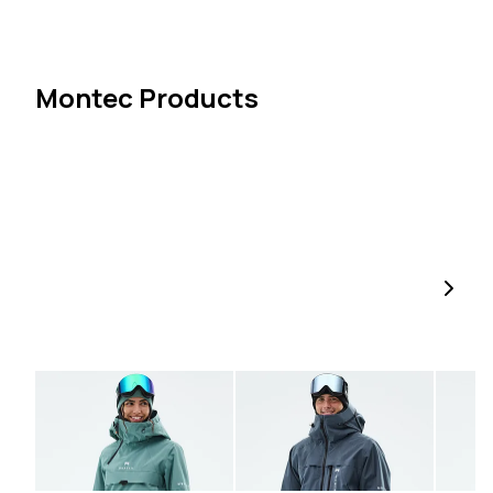
Men
Women
Montec Products
Montec Dune W Lumilautailutakki
Montec Oracle Lumilautailutakki
Atlantic
Metal Blue
Sand
229,90 €
249,90 €
249,90