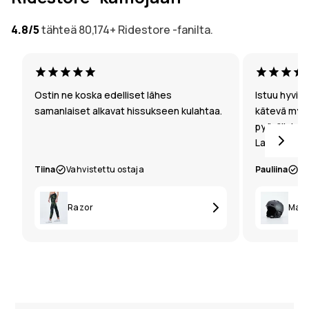
4.8/5
tähteä 80,174+ Ridestore -fanilta.
Ostin ne koska edelliset lähes
Istuu hyvin 
samanlaiset alkavat hissukseen kulahtaa.
kätevä myös
pyöräilykyp
Laadukas
Tiina
Vahvistettu ostaja
Pauliina
Va
Razor
Maco