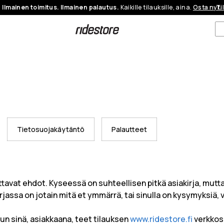
Ilmainen toimitus. Ilmainen palautus.
Kaikille tilauksille, aina.
Osta nyt.
Ti
Tietosuojakäytäntö
Palautteet
avat ehdot. Kyseessä on suhteellisen pitkä asiakirja, mutta
jassa on jotain mitä et ymmärrä, tai sinulla on kysymyksiä, v
un sinä, asiakkaana, teet tilauksen
www.ridestore.fi
verkkosi