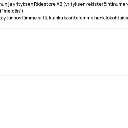
sinun ja yrityksen Ridestore AB (yrityksen rekisteröintinu
i “meidän”).
akäytännöstämme siitä, kuinka käsittelemme henkilökohtaisia