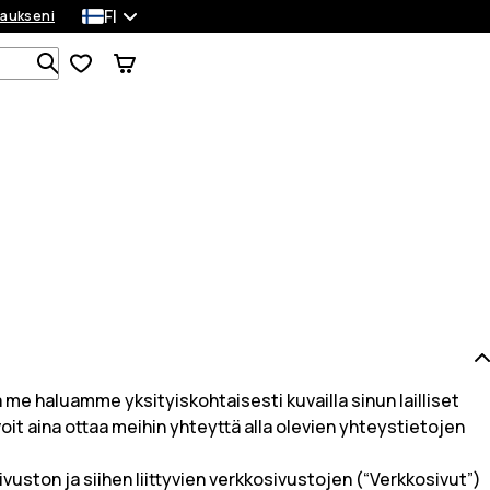
FI
laukseni
Etsi 1 000+ tuotetta
 me haluamme yksityiskohtaisesti kuvailla sinun lailliset
oit aina ottaa meihin yhteyttä alla olevien yhteystietojen
vuston ja siihen liittyvien verkkosivustojen (“Verkkosivut”)