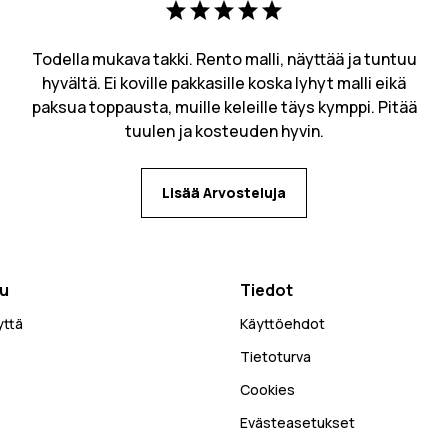
Todella mukava takki. Rento malli, näyttää ja tuntuu
hyvältä. Ei koville pakkasille koska lyhyt malli eikä
paksua toppausta, muille keleille täys kymppi. Pitää
tuulen ja kosteuden hyvin.
Lisää Arvosteluja
lu
Tiedot
yttä
Käyttöehdot
Tietoturva
Cookies
Evästeasetukset