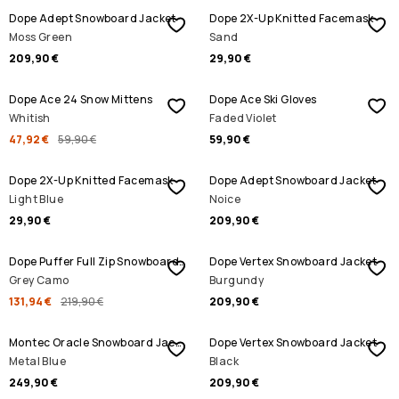
Dope Adept Snowboard Jacket
Dope 2X-Up Knitted Facemask
Moss Green
Sand
209,90 €
29,90 €
ALENNUSMYYNTI
Dope Ace 24 Snow Mittens
Dope Ace Ski Gloves
Whitish
Faded Violet
47,92 €
59,90 €
59,90 €
Dope 2X-Up Knitted Facemask
Dope Adept Snowboard Jacket
Light Blue
Noice
29,90 €
209,90 €
ALENNUSMYYNTI
Dope Puffer Full Zip Snowboard Jacket
Dope Vertex Snowboard Jacket
Grey Camo
Burgundy
131,94 €
219,90 €
209,90 €
Montec Oracle Snowboard Jacket
Dope Vertex Snowboard Jacket
Metal Blue
Black
249,90 €
209,90 €