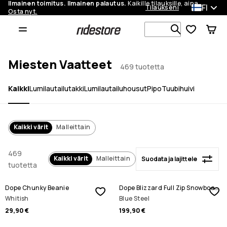
Ilmainen toimitus. Ilmainen palautus.
Kaikille tilauksille, aina.
FI
Tilaukseni
Osta nyt.
Suodata ja lajittele
Etsi 1 000+ 
Miesten Vaatteet
469 tuotetta
Kaikki
Lumilautailutakki
Lumilautailuhousut
Pipo
Tuubihuivi
Kaikki värit
Malleittain
469
Kaikki värit
Malleittain
Suodata ja lajittele
tuotetta
Dope Chunky Beanie
Dope Blizzard Full Zip Snowboard Jacket
Whitish
Blue Steel
29,90 €
199,90 €