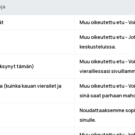
oja
ät
Muu oikeutettu etu - Vo
Muu oikeutettu etu - Jot
keskusteluissa.
Muu oikeutettu etu - Vo
väksynyt tämän)
vieraillessasi sivuillam
(kuinka kauan vierailet ja
Muu oikeutettu etu - V
sinä saat parhaan mahd
Noudattaaksemme sopi
sinulle.
Muu oikeutettu etu - k