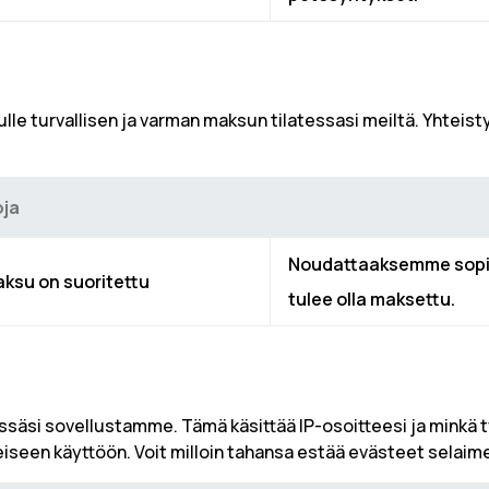
e turvallisen ja varman maksun tilatessasi meiltä. Yhteisty
oja
Noudattaaksemme sopim
ksu on suoritettu
tulee olla maksettu.
ssäsi sovellustamme. Tämä käsittää IP-osoitteesi ja minkä ty
seiseen käyttöön. Voit milloin tahansa estää evästeet selaim