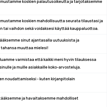
ustamme koskien palautusoikeutta ja tarjotaksemme
ustamme koskien mahdollisuutta seurata tilaustasi ja
n tai vaihdon sekä voidaksesi käyttää kauppaluottoa.
tääksemme sinut ajantasalla uutuuksista ja
in tahansa muuttaa mielesi!
luamme varmistaa että kaikki meni hyvin tilauksessa
nulle ja muille asiakkaille koko-arvosteluja.
en noudattamiseksi - kuten kirjanpitolain
Estääksemme ja havaitaksemme mahdolliset