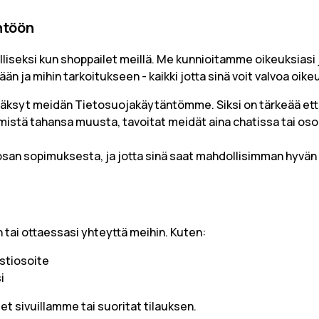
ntöön
rvalliseksi kun shoppailet meillä. Me kunnioitamme oikeuks
ään ja mihin tarkoitukseen - kaikki jotta sinä voit valvoa oikeu
väksyt meidän Tietosuojakäytäntömme. Siksi on tärkeää että 
mistä tahansa muusta, tavoitat meidät aina chatissa tai os
an sopimuksesta, ja jotta sinä saat mahdollisimman hyvän 
n tai ottaessasi yhteyttä meihin. Kuten:
stiosoite
i
et sivuillamme tai suoritat tilauksen.