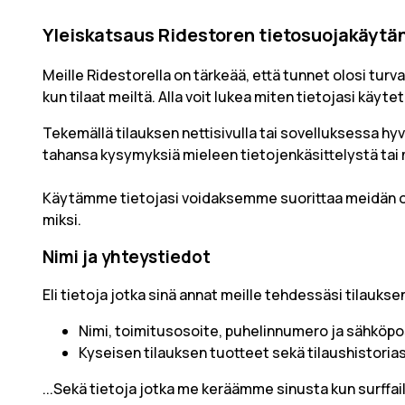
Yleiskatsaus Ridestoren tietosuojakäytä
Meille Ridestorella on tärkeää, että tunnet olosi tu
kun tilaat meiltä. Alla voit lukea miten tietojasi käytet
Tekemällä tilauksen nettisivulla tai sovelluksessa hy
tahansa kysymyksiä mieleen tietojenkäsittelystä tai 
Käytämme tietojasi voidaksemme suorittaa meidän os
miksi.
Nimi ja yhteystiedot
Eli tietoja jotka sinä annat meille tehdessäsi tilaukse
Nimi, toimitusosoite, puhelinnumero ja sähköpo
Kyseisen tilauksen tuotteet sekä tilaushistorias
...Sekä tietoja jotka me keräämme sinusta kun surffail