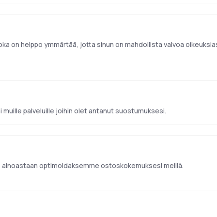
 on helppo ymmärtää, jotta sinun on mahdollista valvoa oikeuksiasi
ai muille palveluille joihin olet antanut suostumuksesi.
me ainoastaan optimoidaksemme ostoskokemuksesi meillä.