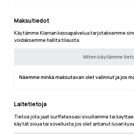
Maksutiedot
Käytämme Klarnan kassapalvelua tarjotaksemme sinull
voidaksemme hallita tilausta.
Miten käytämme tiet
Näemme minkä maksutavan olet valinnut ja jos ma
Laitetietoja
Tietoa jota jaat surffatessasi sivuillamme tai kayttae
käytät sivua tai sovellusta jos olet antanut luvan ky