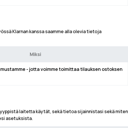
össä Klarnan kanssa saamme alla olevia tietoja
Miksi
ustamme - jotta voimme toimittaa tilauksen ostoksen
yppistä laitetta käytät, sekä tietoa sijainnistasi sekä miten
esi asetuksista.