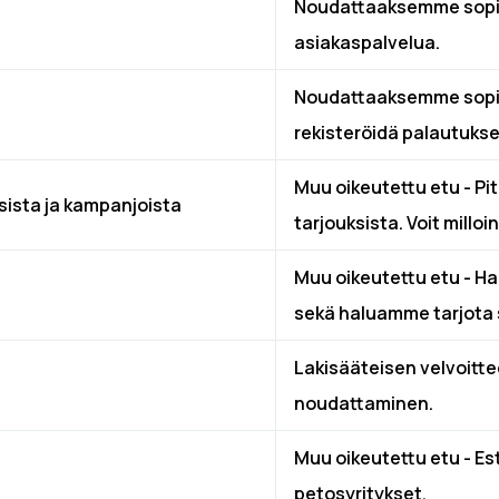
Noudattaaksemme sopim
asiakaspalvelua.
Noudattaaksemme sopim
rekisteröidä palautukse
Muu oikeutettu etu - Pi
ista ja kampanjoista
tarjouksista. Voit millo
Muu oikeutettu etu - Ha
sekä haluamme tarjota si
Lakisääteisen velvoitte
noudattaminen.
Muu oikeutettu etu - 
petosyritykset.