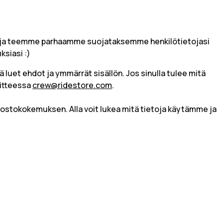
iasi ja teemme parhaamme suojataksemme henkilötietojasi
ksiasi :)
luet ehdot ja ymmärrät sisällön. Jos sinulla tulee mitä
oitteessa
crew@ridestore.com
.
ostokokemuksen. Alla voit lukea mitä tietoja käytämme ja