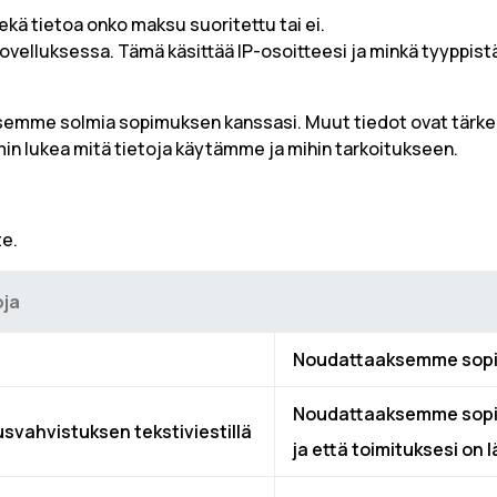
kä tietoa onko maksu suoritettu tai ei.
sovelluksessa. Tämä käsittää IP-osoitteesi ja minkä tyyppistä
ksemme solmia sopimuksen kanssasi. Muut tiedot ovat tärke
min lukea mitä tietoja käytämme ja mihin tarkoitukseen.
te.
oja
Noudattaaksemme sopim
Noudattaaksemme sopim
vahvistuksen tekstiviestillä
ja että toimituksesi on 