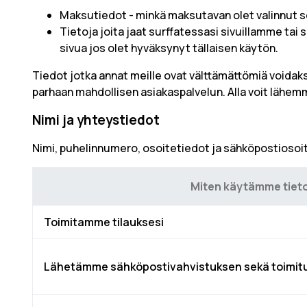
Maksutiedot - minkä maksutavan olet valinnut se
Tietoja joita jaat surffatessasi sivuillamme tai 
sivua jos olet hyväksynyt tällaisen käytön.
Tiedot jotka annat meille ovat välttämättömiä voida
parhaan mahdollisen asiakaspalvelun. Alla voit lähem
Nimi ja yhteystiedot
Nimi, puhelinnumero, osoitetiedot ja sähköpostiosoi
Miten käytämme tiet
Toimitamme tilauksesi
Lähetämme sähköpostivahvistuksen sekä toimitus