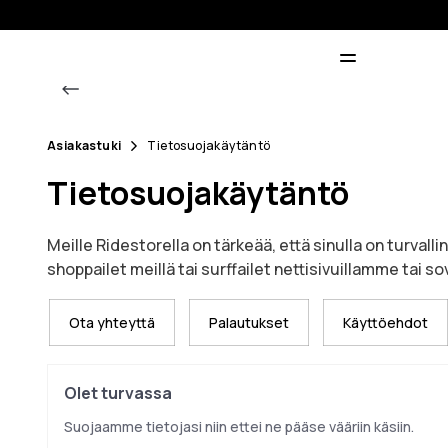
Asiakastuki
Tietosuojakäytäntö
Tietosuojakäytäntö
Meille Ridestorella on tärkeää, että sinulla on turval
shoppailet meillä tai surffailet nettisivuillamme tai s
Ota yhteyttä
Palautukset
Käyttöehdot
Olet turvassa
Suojaamme tietojasi niin ettei ne pääse vääriin käsiin.