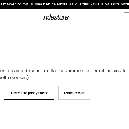
Ilmainen toimitus. Ilmainen palautus.
Kaikille tilauksille, aina.
Osta nyt.
Ti
linen olo asioidessasi meillä. Haluamme siksi ilmoittaa sinu
ovelluksessa :)
Tietosuojakäytäntö
Palautteet