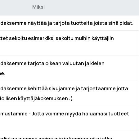
Miksi
idaksemme näyttää ja tarjota tuotteita joista sinä pidät.
tet sekoitu esimerkiksi sekoitu muihin käyttäjiin
idaksemme tarjota oikean valuutan ja kielen
me.
oidaksemme kehittää sivujamme ja tarjontaamme jotta
ollisen käyttäjäkokemuksen :)
mustamme - Jotta voimme myydä haluamasi tuotteet
ohdistaaksemme mainoksia ja kampanjoita jotka