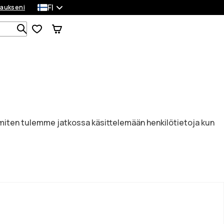
FI
laukseni
Etsi 1 000+ tuotetta
lle miten tulemme jatkossa käsittelemään henkilötietoja kun