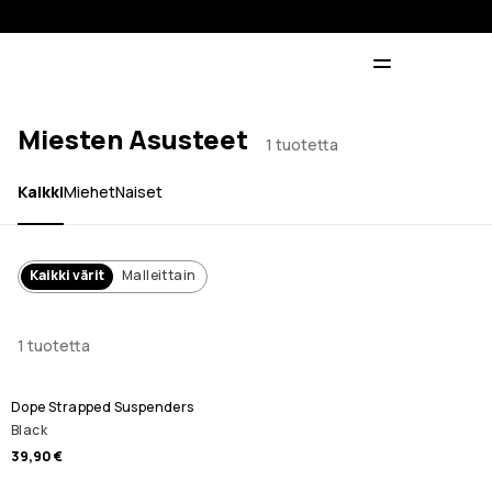
Miesten Asusteet
1 tuotetta
Kaikki
Miehet
Naiset
Kaikki värit
Malleittain
1 tuotetta
Dope Strapped Suspenders
Black
39,90 €