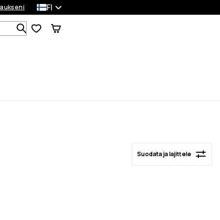
FI
laukseni
Suodata ja lajittele
Etsi 1 000+ tuotetta
Suodata ja lajittele