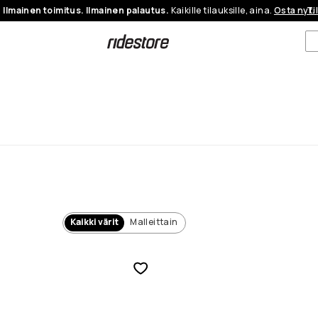
Ilmainen toimitus. Ilmainen palautus.
Kaikille tilauksille, aina.
Osta nyt.
Ti
Kaikki värit
Malleittain