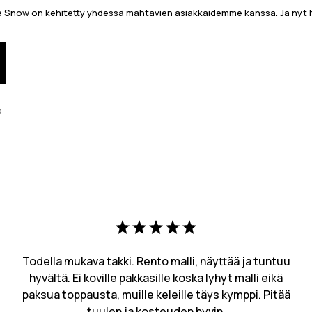
now on kehitetty yhdessä mahtavien asiakkaidemme kanssa. Ja nyt h
e
Todella mukava takki. Rento malli, näyttää ja tuntuu
hyvältä. Ei koville pakkasille koska lyhyt malli eikä
paksua toppausta, muille keleille täys kymppi. Pitää
tuulen ja kosteuden hyvin.