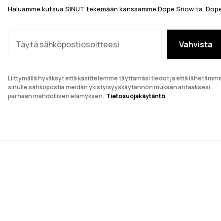
Haluamme kutsua SINUT tekemään kanssamme Dope Snow:ta. Dope S
Täytä sähköpostiosoitteesi
Vahvista
Liittymällä hyväksyt että käsittelemme täyttämäsi tiedot ja että lähetämm
sinulle sähköpostia meidän ykistyisyyskäytännön mukaan antaaksesi
parhaan mahdollisen elämyksen.
Tietosuojakäytäntö
.