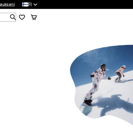
FI
laukseni
Etsi 1 000+ tuotetta