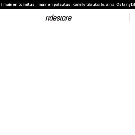
Ilmainen toimitus. Ilmainen palautus.
Kaikille tilauksille, aina.
Osta nyt.
Ti