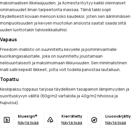
maksimaalisen liikelaajuuden, ja Acmesta löytyy kaikki olennaiset
ominaisuudet ilman tarpeetonta massaa. Tämä takki sopii
täydellisesti kovaan menoon koko kaudeksi, joten sen äärimmäisen
monipuolisuuden ja kevyen muotoilun ansiosta saatat saada siitä
uuden luottotakin talviseikkailuihisi.
Vapaus
Freedom-mallisto on suunniteltu kevyelle ja pomminvarmalle
kuorikangasalustalle, joka on suunniteltu joustamaan
nelisuuntaisesti ja maksimoimaan liikkuvuuden. Sen minimalistinen
malli sallii kepeät liikkeet, jotta voit todella panostaa lautailuun.
Topattu
Keskipaksu toppaus tarjoaa täydellisen tasapainon lämpimyyden ja
suorituskyvyn väliltä (60g/m2 vartalolla ja 40g/m2 hihoissa ja
hupussa).
bluesign®
Kierrätetty
Liuosvärjätty
Näytä lisää
Näytä lisää
Näytä lisää