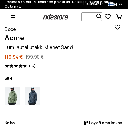
Ilmainen toimitus. Ilmainen palautus.
Kaikille tilauksille, aina.
FI
Tilaukseni
Osta nyt.
Etsi 1 000+ 
Dope
Acme
Lumilautailutakki Miehet Sand
119,94 €
199,90 €
13 arvostelut, 4.7/5
(13)
Väri
Koko
Löydä oma kokosi