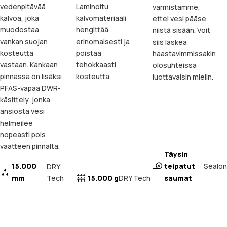
vedenpitävää
Laminoitu
varmistamme,
kalvoa, joka
kalvomateriaali
ettei vesi pääse
muodostaa
hengittää
niistä sisään. Voit
vankan suojan
erinomaisesti ja
siis laskea
kosteutta
poistaa
haastavimmissakin
vastaan. Kankaan
tehokkaasti
olosuhteissa
pinnassa on lisäksi
kosteutta.
luottavaisin mielin.
PFAS-vapaa DWR-
käsittely, jonka
ansiosta vesi
helmeilee
nopeasti pois
vaatteen pinnalta.
Täysin
15.000
teipatut
Sealon
DRY
mm
Tech
15.000 g
saumat
DRY Tech