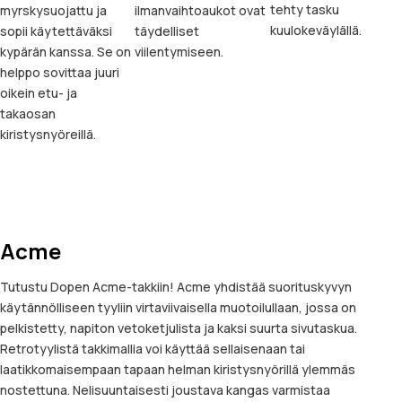
tehty tasku
myrskysuojattu ja
ilmanvaihtoaukot ovat
kuulokeväylällä.
sopii käytettäväksi
täydelliset
kypärän kanssa. Se on
viilentymiseen.
helppo sovittaa juuri
oikein etu- ja
takaosan
kiristysnyöreillä.
Acme
Tutustu Dopen Acme-takkiin! Acme yhdistää suorituskyvyn
käytännölliseen tyyliin virtaviivaisella muotoilullaan, jossa on
pelkistetty, napiton vetoketjulista ja kaksi suurta sivutaskua.
Retrotyylistä takkimallia voi käyttää sellaisenaan tai
laatikkomaisempaan tapaan helman kiristysnyörillä ylemmäs
nostettuna. Nelisuuntaisesti joustava kangas varmistaa