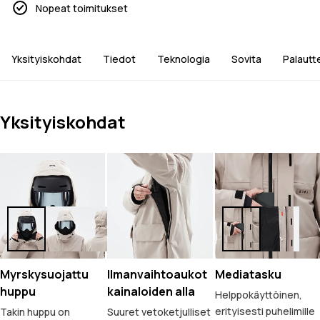
Nopeat toimitukset
Yksityiskohdat
Tiedot
Teknologia
Sovita
Palautt
Yksityiskohdat
Myrskysuojattu
Ilmanvaihtoaukot
Mediatasku
huppu
kainaloiden alla
Helppokäyttöinen,
erityisesti puhelimille
Takin huppu on
Suuret vetoketjulliset