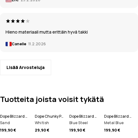
Hieno materiaali mutta erittäin hyvä takki
Canelle
11.2.2026
Lisää Arvosteluja
Tuotteita joista voisit tykätä
Dope Blizzard Full Zip Lumilautailutakki Miehet
Dope Chunky Pipo
Dope Blizzard Full Zip Lumilautailutakki Miehet
Dope Blizzard Full Zip Laskettelutakki Miehet
Sand
Whitish
Blue Steel
Metal Blue
199,90 €
29,90 €
199,90 €
199,90 €