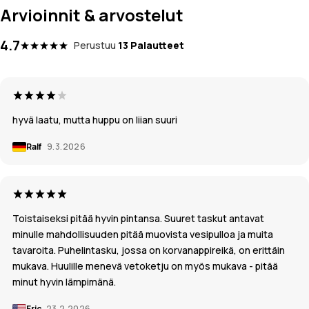
Arvioinnit & arvostelut
4.7
Perustuu
13 Palautteet
hyvä laatu, mutta huppu on liian suuri
Ralf
9.3.2026
Toistaiseksi pitää hyvin pintansa. Suuret taskut antavat
minulle mahdollisuuden pitää muovista vesipulloa ja muita
tavaroita. Puhelintasku, jossa on korvanappireikä, on erittäin
mukava. Huulille menevä vetoketju on myös mukava - pitää
minut hyvin lämpimänä.
Eric
23.2.2026