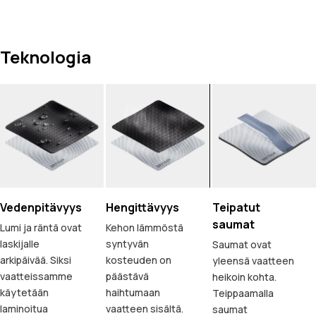
Teknologia
Vedenpitävyys
Hengittävyys
Teipatut
saumat
Lumi ja räntä ovat
Kehon lämmöstä
laskijalle
syntyvän
Saumat ovat
arkipäivää. Siksi
kosteuden on
yleensä vaatteen
vaatteissamme
päästävä
heikoin kohta.
käytetään
haihtumaan
Teippaamalla
laminoitua
vaatteen sisältä.
saumat