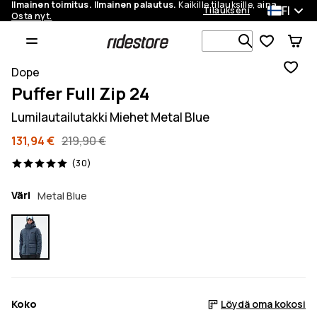
Ilmainen toimitus. Ilmainen palautus.
Kaikille tilauksille, aina.
FI
Tilaukseni
Osta nyt.
Etsi 1 000+ 
Dope
Puffer Full Zip 24
Lumilautailutakki Miehet Metal Blue
131,94 €
219,90 €
30 arvostelut, 5/5
(30)
Väri
Metal Blue
Koko
Löydä oma kokosi