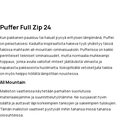
Puffer Full Zip 24
Kun pakkanen paukkuu tai haluat pysyä erityisen lämpimänä, Puffer
on pelastuksesi. Kaduilta inspiraatiota hakeva tyyli yhdistyy tässä
takissa mahtaviin all-mountain-ominaisuuksiin. Pufferissa on kaikki
perinteiset tekniset ominaisuudet, mutta normaalia muhkeampi
toppaus, jonka avulla valloitat rinteet jäätävästä viimasta ja
napakasta pakkasesta huolimatta. Kokopitkällä vetoketjulla takkia
on myös helppo höllätä lämpötilan noustessa.
All Mountain
Malliston vaatteissa käytetään parhaiten suoriutuvia
materiaalejamme ja suunnittelutyötämme. Ne suojaavat hyvin
säältä ja auttavat läpi korkeimpien tankojen ja sakeimpien tuiskujen.
Tämän malliston vaatteet pystyvät mihin tahansa missä tahansa
olosuhteissa.