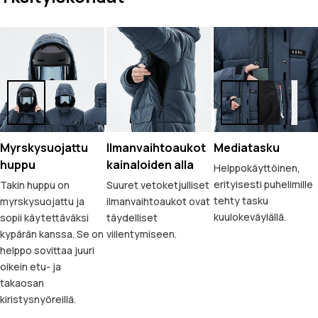
Myrskysuojattu
Ilmanvaihtoaukot
Mediatasku
huppu
kainaloiden alla
Helppokäyttöinen,
erityisesti puhelimille
Takin huppu on
Suuret vetoketjulliset
tehty tasku
myrskysuojattu ja
ilmanvaihtoaukot ovat
kuulokeväylällä.
sopii käytettäväksi
täydelliset
kypärän kanssa. Se on
viilentymiseen.
helppo sovittaa juuri
oikein etu- ja
takaosan
kiristysnyöreillä.