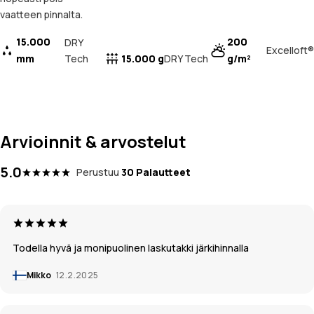
vaatteen pinnalta.
15.000
200
DRY
Excelloft®
mm
Tech
15.000 g
g/m²
DRY Tech
Arvioinnit & arvostelut
5.0
Perustuu
30 Palautteet
Todella hyvä ja monipuolinen laskutakki järkihinnalla
Mikko
12.2.2025