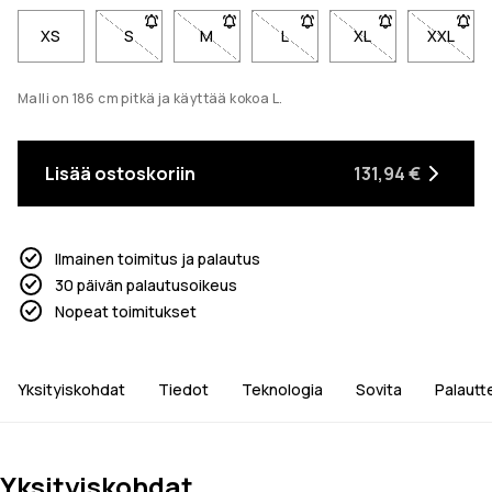
XS
S
- Koko S ei ole saatavilla. Napsauta saadaksesi il
M
- Koko M ei ole saatavilla. Napsauta sa
L
- Koko L ei ole saatavilla. 
XL
- Koko XL ei ole 
XXL
- Koko 
Malli on 186 cm pitkä ja käyttää kokoa L.
Lisää ostoskoriin
131,94 €
Ilmainen toimitus ja palautus
30 päivän palautusoikeus
Nopeat toimitukset
Yksityiskohdat
Tiedot
Teknologia
Sovita
Palautt
Yksityiskohdat