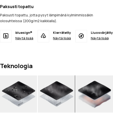
Paksusti topattu
Paksusti topattu, jotta pysyt lämpimänä kylmimmissäkin
olosuhteissa (200g/m2 kaikkialla).
bluesign®
Kierrätetty
Liuosvärjätty
Näytä lisää
Näytä lisää
Näytä lisää
Teknologia