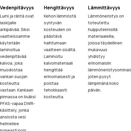
Vedenpitävyys
Hengittävyys
Lämmittävyys
Lumi ja räntä ovat
Kehon lämmöstä
Lämmöneristys on
laskijalle
syntyvän
toteutettu
arkipäivää. Siksi
kosteuden on
huipputeknisillä
vaatteissamme
päästävä
materiaaleilla,
käytetään
haihtumaan
joissa täydellinen
laminoitua
vaatteen sisältä.
mukavuus
vedenpitävää
Laminoitu
yhdistyy
kalvoa, joka
kalvomateriaali
erinomaisiin
muodostaa
hengittää
lämmöneristysominais
vankan suojan
erinomaisesti ja
joten pysyt
kosteutta
poistaa
lämpimänä koko
vastaan. Kankaan
tehokkaasti
päivän.
pinnassa on lisäksi
kosteutta.
PFAS-vapaa DWR-
käsittely, jonka
ansiosta vesi
helmeilee
nopeasti pois