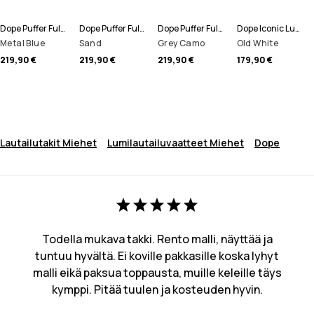
Dope Puffer Full Zip Lumilautailutakki Miehet
Dope Puffer Full Zip Lumilautailutakki Miehet
Dope Puffer Full Zip Lumilautailutakki Miehet
Dope Iconic Lumilautailuhousut Miehet
Metal Blue
Sand
Grey Camo
Old White
219,90 €
219,90 €
219,90 €
179,90 €
Lautailutakit Miehet
Lumilautailuvaatteet Miehet
Dope
Todella mukava takki. Rento malli, näyttää ja
tuntuu hyvältä. Ei koville pakkasille koska lyhyt
malli eikä paksua toppausta, muille keleille täys
kymppi. Pitää tuulen ja kosteuden hyvin.