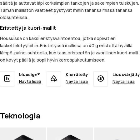
säältä ja auttavat läpi korkeimpien tankojen ja sakeimpien tuiskujen.
Tämän malliston vaatteet pystyvät mihin tahansa missä tahansa
olosuhteissa.
Eristetty ja kuori-mallit
Housuissa on kaksi eristysvaihtoehtoa, jotka sopivat eri
laskettelutyyleihin. Eristetyssä mallissa on 40 g eristettä hyvällä
lämpö-paino-suhteella, kun taas eristeetön ja vuorillinen kuori-malli
on kevyt päällä ja sopii hyvin kerrospukeutumiseen.
bluesign®
Kierrätetty
Liuosvärjätty
Näytä lisää
Näytä lisää
Näytä lisää
Teknologia