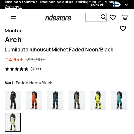
Ilmainen toimitus. Ilmainen palautus.
Kaikille tilauksille, aina.
FI
Tilaukseni
Osta nyt.
Etsi 1 000+ 
Montec
Arch
Lumilautailuhousut Miehet Faded Neon/Black
114,95 €
229,90 €
309 arvostelut, 4.8/5
(309)
Väri
Faded Neon/Black