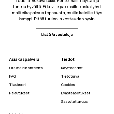
Todella mukava takki. Rento malli, näyttää ja
tuntuu hyvältä. Ei koville pakkasille koska lyhyt
malli eikä paksua toppausta, muille keleille täys
kymppi. Pitää tuulen ja kosteuden hyvin.
Lisää Arvosteluja
Asiakaspalvelu
Tiedot
Ota meihin yhteyttä
Käyttöehdot
FAQ
Tietoturva
Tilaukseni
Cookies
Palautukset
Evästeasetukset
Saavutettavuus