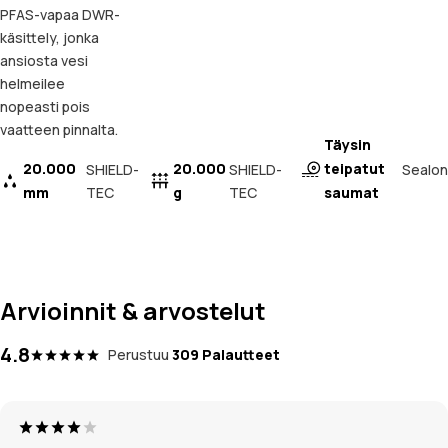
PFAS-vapaa DWR-
käsittely, jonka
ansiosta vesi
helmeilee
nopeasti pois
vaatteen pinnalta.
Täysin
20.000
20.000
teipatut
Sealon
SHIELD-
SHIELD-
mm
TEC
g
TEC
saumat
Arvioinnit & arvostelut
4.8
Perustuu
309 Palautteet