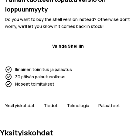
loppuunmyyty
Do you want to buy the shell version instead? Otherwise don't
worry, we'll let you know if it comes back in stock!
Vaihda Shelliin
Ilmainen toimitus ja palautus
30 päivän palautusoikeus
Nopeat toimitukset
Yksityiskohdat
Tiedot
Teknologia
Palautteet
Yksityiskohdat