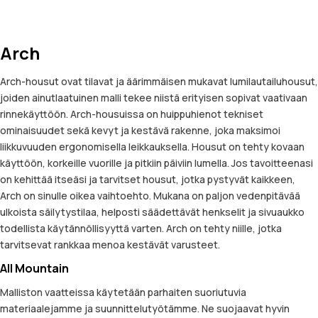
Arch
Arch-housut ovat tilavat ja äärimmäisen mukavat lumilautailuhousut,
joiden ainutlaatuinen malli tekee niistä erityisen sopivat vaativaan
rinnekäyttöön. Arch-housuissa on huippuhienot tekniset
ominaisuudet sekä kevyt ja kestävä rakenne, joka maksimoi
liikkuvuuden ergonomisella leikkauksella. Housut on tehty kovaan
käyttöön, korkeille vuorille ja pitkiin päiviin lumella. Jos tavoitteenasi
on kehittää itseäsi ja tarvitset housut, jotka pystyvät kaikkeen,
Arch on sinulle oikea vaihtoehto. Mukana on paljon vedenpitävää
ulkoista säilytystilaa, helposti säädettävät henkselit ja sivuaukko
todellista käytännöllisyyttä varten. Arch on tehty niille, jotka
tarvitsevat rankkaa menoa kestävät varusteet.
All Mountain
Malliston vaatteissa käytetään parhaiten suoriutuvia
materiaalejamme ja suunnittelutyötämme. Ne suojaavat hyvin