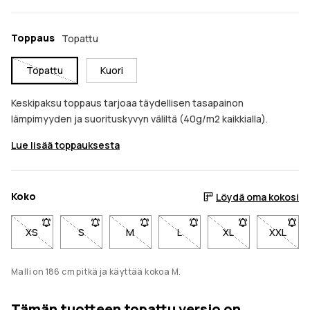
Toppaus
Topattu
Topattu
Kuori
Keskipaksu toppaus tarjoaa täydellisen tasapainon
lämpimyyden ja suorituskyvyn väliltä (40g/m2 kaikkialla).
Lue lisää toppauksesta
Koko
Löydä oma kokosi
XS
- Koko XS ei ole saatavilla. Napsauta saadaksesi ilmoituksen
S
- Koko S ei ole saatavilla. Napsauta saadaksesi il
M
- Koko M ei ole saatavilla. Napsauta sa
L
- Koko L ei ole saatavilla. 
XL
- Koko XL ei ole 
XXL
- Koko 
Malli on 186 cm pitkä ja käyttää kokoa M.
Tämän tuotteen topattu versio on