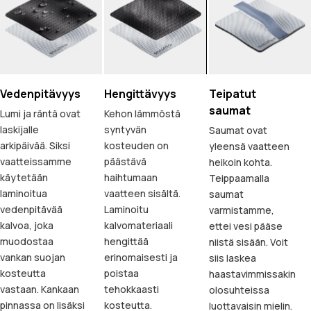
Vedenpitävyys
Hengittävyys
Teipatut
saumat
Lumi ja räntä ovat
Kehon lämmöstä
laskijalle
syntyvän
Saumat ovat
arkipäivää. Siksi
kosteuden on
yleensä vaatteen
vaatteissamme
päästävä
heikoin kohta.
käytetään
haihtumaan
Teippaamalla
laminoitua
vaatteen sisältä.
saumat
vedenpitävää
Laminoitu
varmistamme,
kalvoa, joka
kalvomateriaali
ettei vesi pääse
muodostaa
hengittää
niistä sisään. Voit
vankan suojan
erinomaisesti ja
siis laskea
kosteutta
poistaa
haastavimmissakin
vastaan. Kankaan
tehokkaasti
olosuhteissa
pinnassa on lisäksi
kosteutta.
luottavaisin mielin.