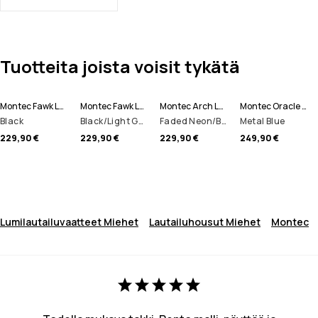
Tuotteita joista voisit tykätä
Montec Fawk Lumilautailuhousut Miehet
Montec Fawk Lumilautailuhousut Miehet
Montec Arch Lumilautailutakki Miehet
Montec Oracle Laskettelutakki Miehet
Black
Black/Light Grey
Faded Neon/Black
Metal Blue
229,90 €
229,90 €
229,90 €
249,90 €
Lumilautailuvaatteet Miehet
Lautailuhousut Miehet
Montec