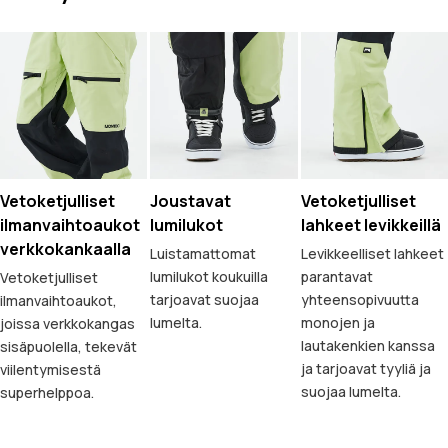
Vetoketjulliset
Joustavat
Vetoketjulliset
ilmanvaihtoaukot
lumilukot
lahkeet levikkeillä
verkkokankaalla
Luistamattomat
Levikkeelliset lahkeet
lumilukot koukuilla
parantavat
Vetoketjulliset
tarjoavat suojaa
yhteensopivuutta
ilmanvaihtoaukot,
lumelta.
monojen ja
joissa verkkokangas
lautakenkien kanssa
sisäpuolella, tekevät
ja tarjoavat tyyliä ja
viilentymisestä
suojaa lumelta.
superhelppoa.