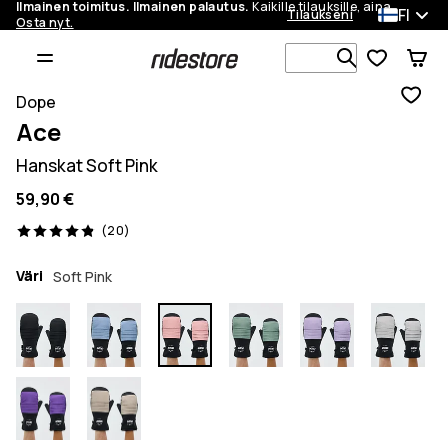
Ilmainen toimitus. Ilmainen palautus.
Kaikille tilauksille, aina.
FI
Tilaukseni
Osta nyt.
Etsi 1 000+ 
Dope
Ace
Hanskat Soft Pink
59,90 €
20 arvostelut, 4.9/5
(20)
Väri
Soft Pink