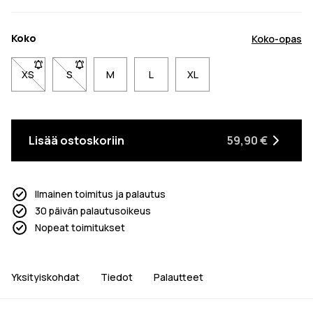
Koko
Koko-opas
XS
- Koko XS ei ole saatavilla. Napsauta saadaksesi ilmoituksen,
S
- Koko S ei ole saatavilla. Napsauta saadaksesi ilmoi
M
L
XL
Lisää ostoskoriin
59,90 €
Ilmainen toimitus ja palautus
30 päivän palautusoikeus
Nopeat toimitukset
Yksityiskohdat
Tiedot
Palautteet