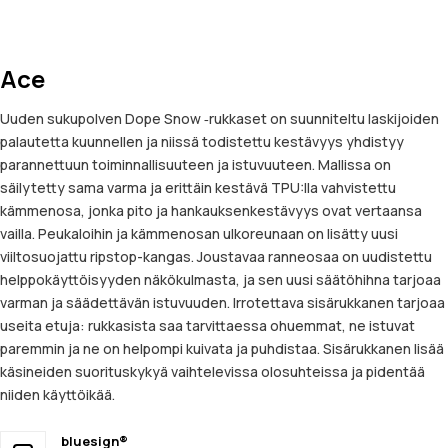
Ace
Uuden sukupolven Dope Snow ‑rukkaset on suunniteltu laskijoiden
palautetta kuunnellen ja niissä todistettu kestävyys yhdistyy
parannettuun toiminnallisuuteen ja istuvuuteen. Mallissa on
säilytetty sama varma ja erittäin kestävä TPU:lla vahvistettu
kämmenosa, jonka pito ja hankauksenkestävyys ovat vertaansa
vailla. Peukaloihin ja kämmenosan ulkoreunaan on lisätty uusi
viiltosuojattu ripstop-kangas. Joustavaa ranneosaa on uudistettu
helppokäyttöisyyden näkökulmasta, ja sen uusi säätöhihna tarjoaa
varman ja säädettävän istuvuuden. Irrotettava sisärukkanen tarjoaa
useita etuja: rukkasista saa tarvittaessa ohuemmat, ne istuvat
paremmin ja ne on helpompi kuivata ja puhdistaa. Sisärukkanen lisää
käsineiden suorituskykyä vaihtelevissa olosuhteissa ja pidentää
niiden käyttöikää.
bluesign®