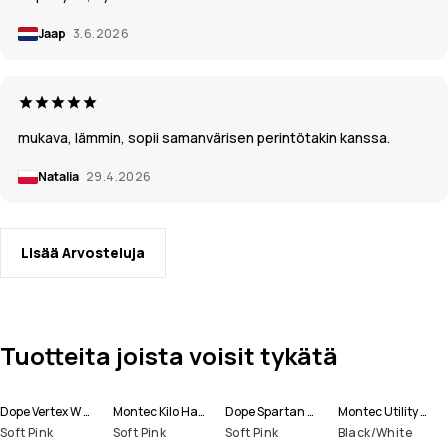
Jaap
3.6.2026
mukava, lämmin, sopii samanvärisen perintötakin kanssa.
Natalia
29.4.2026
Lisää Arvosteluja
Tuotteita joista voisit tykätä
Dope Vertex W Lumilautailutakki Naiset
Montec Kilo Hanskat
Dope Spartan W Lumilautailutakki Naiset
Montec Utility Lasketteluhanskat
Soft Pink
Soft Pink
Soft Pink
Black/White