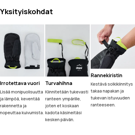
Yksityiskohdat
Rannekiristin
Irrotettava vuori
Turvahihna
Kestävä solkikiinnitys
takaa napakan ja
Lisää monipuolisuutta
Kiinnitetään tukevasti
tukevan istuvuuden
ja lämpöä, keventää
ranteen ympärille,
ranteeseen.
rakennetta ja
joten et koskaan
nopeuttaa kuivumista.
kadota käsineitäsi
kesken päivän.