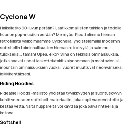
Cyclone W
Haikailetko 90-luvun perään? Laatikkomallisten takkien ja todella
huonon pop-musiikin perään? Me myös. Ripottelimme hieman
retrofiilistä valikoimaamme Cyclonella, yhdistelemällä modernin
softshellin toiminnallisuuten hieman retrotyyliä ja saimme
tulokseksi... tämän! Upea, eikö? Siinä on teknisiä ominaisuuksia,
jotka saavat useat laskettelutakit kalpenemaan ja mahtavien all-
mountain ominaisuuksien vuoksi, vuoret muuttuvat neonväriseksi
leikkikentäksesi.
Riding Hoodies
Rideable Hoods -mallisto yhdistää tyylikkyyden ja suorituskyvyn
kehittyneeseen softshell-materiaaliin, joka sopii vuorenrinteille ja
kestää vettä. Näitä huppareita voi käyttää joka päivä rinteellä ja
kotona.
Softshell