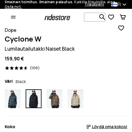
Ilmainen toimitus. Ilmainen palautus.
Kaikille tilauksille, aina.
FI
Tilaukseni
Osta nyt.
Etsi 1 000+ 
Dope
Cyclone W
Lumilautailutakki Naiset Black
159,90 €
109 arvostelut, 4.6/5
(109)
Väri
Black
Koko
Löydä oma kokosi