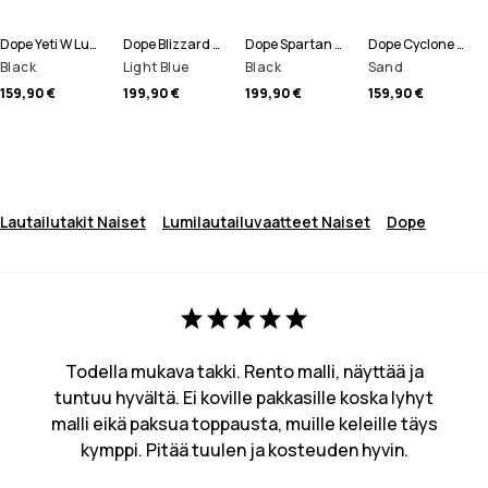
Dope Yeti W Lumilautailutakki Naiset
Dope Blizzard W Full Zip Lumilautailutakki Naiset
Dope Spartan W Lumilautailutakki Naiset
Dope Cyclone W 22 Lumilautailutakki Naiset
Black
Light Blue
Black
Sand
159,90 €
199,90 €
199,90 €
159,90 €
Lautailutakit Naiset
Lumilautailuvaatteet Naiset
Dope
Todella mukava takki. Rento malli, näyttää ja
tuntuu hyvältä. Ei koville pakkasille koska lyhyt
malli eikä paksua toppausta, muille keleille täys
kymppi. Pitää tuulen ja kosteuden hyvin.