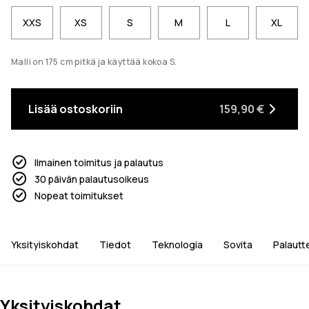
XXS
XS
S
M
L
XL
Malli on 175 cm pitkä ja käyttää kokoa S.
Lisää ostoskoriin
159,90 €
Ilmainen toimitus ja palautus
30 päivän palautusoikeus
Nopeat toimitukset
Yksityiskohdat
Tiedot
Teknologia
Sovita
Palautt
Yksityiskohdat