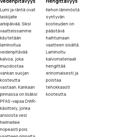
Vedenpitävyys
Hengittävyys
Lumi ja räntä ovat
Kehon lämmöstä
laskijalle
syntyvän
arkipäivää. Siksi
kosteuden on
vaatteissamme
päästävä
käytetään
haihtumaan
laminoitua
vaatteen sisältä.
vedenpitävää
Laminoitu
kalvoa, joka
kalvomateriaali
muodostaa
hengittää
vankan suojan
erinomaisesti ja
kosteutta
poistaa
vastaan. Kankaan
tehokkaasti
pinnassa on lisäksi
kosteutta.
PFAS-vapaa DWR-
käsittely, jonka
ansiosta vesi
helmeilee
nopeasti pois
vaatteen pinnalta.