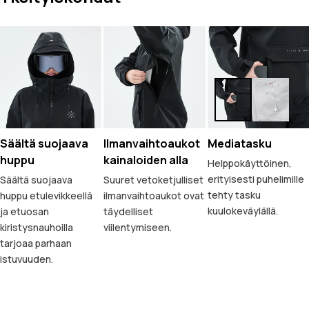
Säältä suojaava
Ilmanvaihtoaukot
Mediatasku
huppu
kainaloiden alla
Helppokäyttöinen,
erityisesti puhelimille
Säältä suojaava
Suuret vetoketjulliset
tehty tasku
huppu etulevikkeellä
ilmanvaihtoaukot ovat
kuulokeväylällä.
ja etuosan
täydelliset
kiristysnauhoilla
viilentymiseen.
tarjoaa parhaan
istuvuuden.