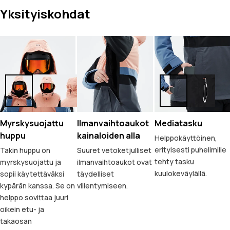
Yksityiskohdat
Myrskysuojattu
Ilmanvaihtoaukot
Mediatasku
huppu
kainaloiden alla
Helppokäyttöinen,
erityisesti puhelimille
Takin huppu on
Suuret vetoketjulliset
tehty tasku
myrskysuojattu ja
ilmanvaihtoaukot ovat
kuulokeväylällä.
sopii käytettäväksi
täydelliset
kypärän kanssa. Se on
viilentymiseen.
helppo sovittaa juuri
oikein etu- ja
takaosan