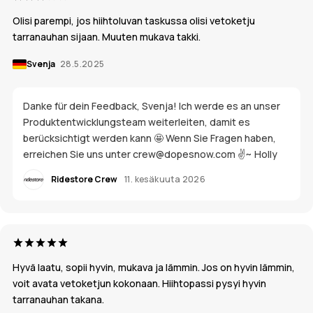
Olisi parempi, jos hiihtoluvan taskussa olisi vetoketju
tarranauhan sijaan. Muuten mukava takki.
Svenja
28.5.2025
Danke für dein Feedback, Svenja! Ich werde es an unser
Produktentwicklungsteam weiterleiten, damit es
berücksichtigt werden kann 🤩 Wenn Sie Fragen haben,
erreichen Sie uns unter crew@dopesnow.com ✌️~ Holly
Ridestore Crew
11. kesäkuuta 2026
Hyvä laatu, sopii hyvin, mukava ja lämmin. Jos on hyvin lämmin,
voit avata vetoketjun kokonaan. Hiihtopassi pysyi hyvin
tarranauhan takana.