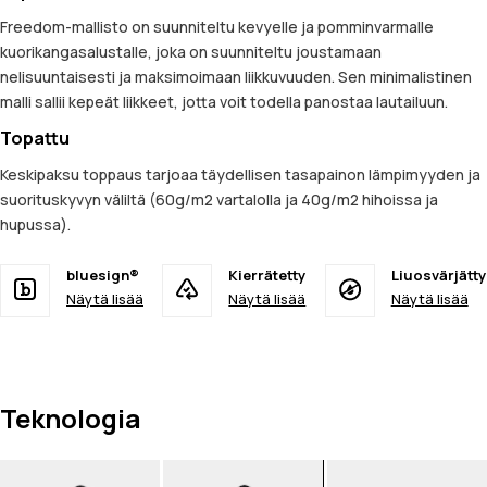
Freedom-mallisto on suunniteltu kevyelle ja pomminvarmalle
kuorikangasalustalle, joka on suunniteltu joustamaan
nelisuuntaisesti ja maksimoimaan liikkuvuuden. Sen minimalistinen
malli sallii kepeät liikkeet, jotta voit todella panostaa lautailuun.
Topattu
Keskipaksu toppaus tarjoaa täydellisen tasapainon lämpimyyden ja
suorituskyvyn väliltä (60g/m2 vartalolla ja 40g/m2 hihoissa ja
hupussa).
bluesign®
Kierrätetty
Liuosvärjätty
Näytä lisää
Näytä lisää
Näytä lisää
Teknologia