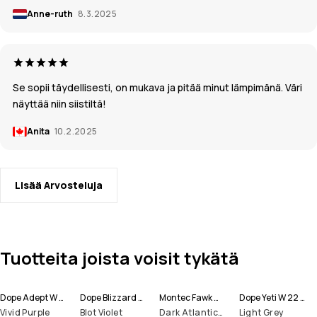
Anne-ruth
8.3.2025
Se sopii täydellisesti, on mukava ja pitää minut lämpimänä. Väri
näyttää niin siistiltä!
Anita
10.2.2025
Lisää Arvosteluja
Tuotteita joista voisit tykätä
Dope Adept W Lumilautailutakki Naiset
Dope Blizzard W Full Zip Lumilautailutakki Naiset
Montec Fawk W Lumilautailuhousut Naiset
Dope Yeti W 22 Lumilautailutakki Naiset
Vivid Purple
Blot Violet
Dark Atlantic/Pink
Light Grey