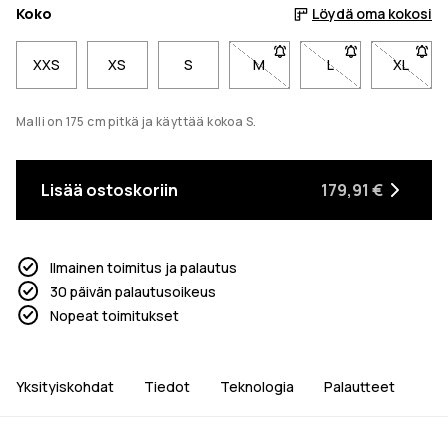
Koko
Löydä oma kokosi
XXS
XS
S
M
- Koko M ei ole saatavilla. 
L
- Koko L ei ole s
XL
- Koko 
Malli on 175 cm pitkä ja käyttää kokoa S.
Lisää ostoskoriin
179,91 €
Ilmainen toimitus ja palautus
30 päivän palautusoikeus
Nopeat toimitukset
Yksityiskohdat
Tiedot
Teknologia
Palautteet