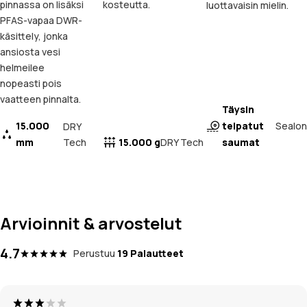
pinnassa on lisäksi
kosteutta.
luottavaisin mielin.
PFAS-vapaa DWR-
käsittely, jonka
ansiosta vesi
helmeilee
nopeasti pois
vaatteen pinnalta.
Täysin
15.000
teipatut
Sealon
DRY
mm
Tech
15.000 g
saumat
DRY Tech
Arvioinnit & arvostelut
4.7
Perustuu
19 Palautteet