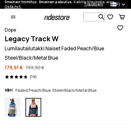
Ilmainen toimitus. Ilmainen palautus.
Kaikille tilauksille, aina.
FI
Tilaukseni
Osta nyt.
Etsi 1 000+ 
Dope
Legacy Track W
Lumilautailutakki Naiset Faded Peach/Blue
Steel/Black/Metal Blue
179,91 €
199,90 €
19 arvostelut, 4.7/5
(19)
Väri
Faded Peach/Blue Steel/Black/Metal Blue