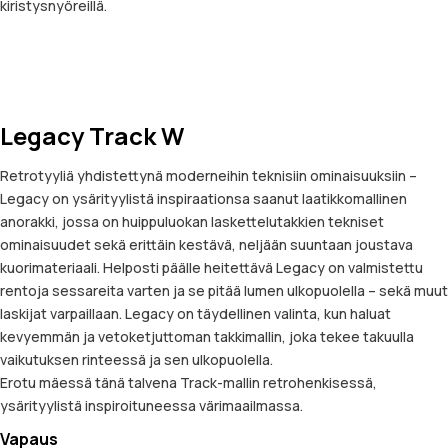
kiristysnyöreillä.
Legacy Track W
Retrotyyliä yhdistettynä moderneihin teknisiin ominaisuuksiin –
Legacy on ysärityylistä inspiraationsa saanut laatikkomallinen
anorakki, jossa on huippuluokan laskettelutakkien tekniset
ominaisuudet sekä erittäin kestävä, neljään suuntaan joustava
kuorimateriaali. Helposti päälle heitettävä Legacy on valmistettu
rentoja sessareita varten ja se pitää lumen ulkopuolella – sekä muut
laskijat varpaillaan. Legacy on täydellinen valinta, kun haluat
kevyemmän ja vetoketjuttoman takkimallin, joka tekee takuulla
vaikutuksen rinteessä ja sen ulkopuolella.
Erotu mäessä tänä talvena Track-mallin retrohenkisessä,
ysärityylistä inspiroituneessa värimaailmassa.
Vapaus