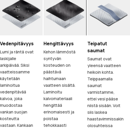
Vedenpitävyys
Hengittävyys
Teipatut
saumat
Lumi ja räntä ovat
Kehon lämmöstä
laskijalle
syntyvän
Saumat ovat
arkipäivää. Siksi
kosteuden on
yleensä vaatteen
vaatteissamme
päästävä
heikoin kohta.
käytetään
haihtumaan
Teippaamalla
laminoitua
vaatteen sisältä.
saumat
vedenpitävää
Laminoitu
varmistamme,
kalvoa, joka
kalvomateriaali
ettei vesi pääse
muodostaa
hengittää
niistä sisään. Voit
vankan suojan
erinomaisesti ja
siis laskea
kosteutta
poistaa
haastavimmissakin
vastaan. Kankaan
tehokkaasti
olosuhteissa