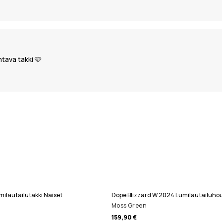
htava takki 🩵
milautailutakki Naiset
Dope Blizzard W 2024 Lumilautailuho
Moss Green
159,90 €