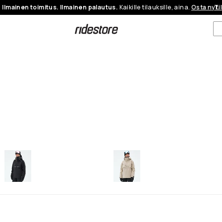
Ilmainen toimitus. Ilmainen palautus.
Kaikille tilauksille, aina.
Osta nyt.
Ti