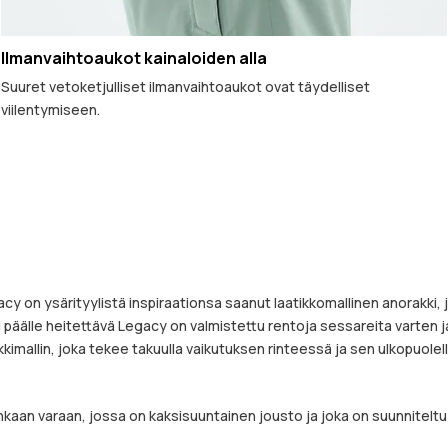
Ilmanvaihtoaukot kainaloiden alla
Suuret vetoketjulliset ilmanvaihtoaukot ovat täydelliset
viilentymiseen.
acy on ysärityylistä inspiraationsa saanut laatikkomallinen anorakki
i päälle heitettävä Legacy on valmistettu rentoja sessareita varten j
imallin, joka tekee takuulla vaikutuksen rinteessä ja sen ulkopuolell
kaan varaan, jossa on kaksisuuntainen jousto ja joka on suunniteltu