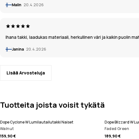
Malin
20.4.2026
Ihana takki, laadukas materiaali, herkullinen väri ja kaikin puolin ma
Janina
20.4.2026
Lisää Arvosteluja
Tuotteita joista voisit tykätä
Dope Cyclone W Lumilautailutakki Naiset
Dope Blizzard W Lu
Walnut
Faded Green
159,90 €
189,90 €