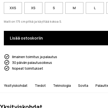
XXS
XS
S
M
L
Malli on 175 cm pitkä ja käyttää kokoa S.
Lisää ostoskoriin
Ilmainen toimitus ja palautus
30 päivän palautusoikeus
Nopeat toimitukset
Yksityiskohdat
Tiedot
Teknologia
Sovita
Palautt
Yksityiskohdat