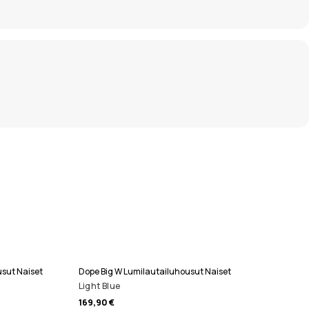
usut Naiset
Dope Big W Lumilautailuhousut Naiset
Light Blue
169,90 €