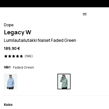
Dope
Legacy W
Lumilautailutakki Naiset Faded Green
189,90 €
166 arvostelut, 4.8/5
(166)
Väri
Faded Green
Koko