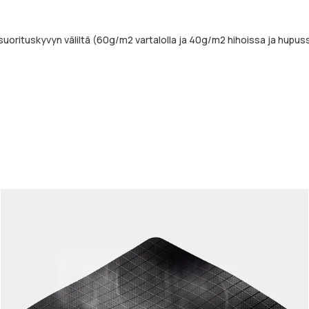
orituskyvyn väliltä (60g/m2 vartalolla ja 40g/m2 hihoissa ja hupuss