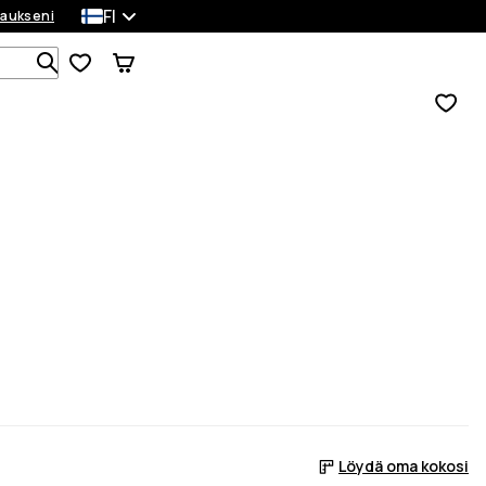
FI
laukseni
Etsi 1 000+ tuotetta
Löydä oma kokosi