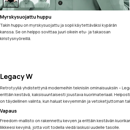
Myrskysuojattu huppu
Takin huppu on myrskysuojattu ja sopii käytettäväksi kypärän
kanssa. Se on helppo sovittaa juuri oikein etu- ja takaosan
kiristysnyöreillä.
Legacy W
Retrotyyliä yhdistettynä moderneihin teknisiin ominaisuuksiin – Leg
erittäin kestävä, kaksisuuntaisesti joustava kuorimateriaali. Helpost
on täydellinen valinta, kun haluat kevyemmän ja vetoketjuttoman takk
Vapaus
Freedom-mallisto on rakennettu kevyen ja erittäin kestävän kuorikan
liikkeesi kevyinä, jotta voit todella viedä laskusi uudelle tasolle.