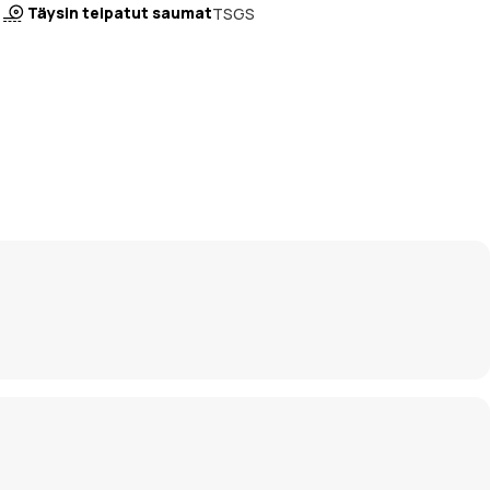
Täysin teipatut saumat
TSGS