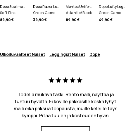
Dope Sublime W Fleecehuppari Naiset
Dope Razor Leggingsit Naiset
Montec Uniform W Fleecehuppari Naiset
Dope Lofty Leggingsit Naiset
Soft Pink
Green Camo
Atlantic/Black
Green Camo
89,90 €
39,90 €
89,90 €
49,90 €
Ulkoiluvaatteet Naiset
Leggingsit Naiset
Dope
Todella mukava takki. Rento malli, näyttää ja
tuntuu hyvältä. Ei koville pakkasille koska lyhyt
malli eikä paksua toppausta, muille keleille täys
kymppi. Pitää tuulen ja kosteuden hyvin.