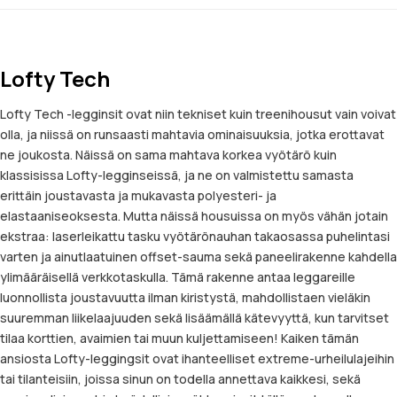
Lofty Tech
Lofty Tech -legginsit ovat niin tekniset kuin treenihousut vain voivat
olla, ja niissä on runsaasti mahtavia ominaisuuksia, jotka erottavat
ne joukosta. Näissä on sama mahtava korkea vyötärö kuin
klassisissa Lofty-legginseissä, ja ne on valmistettu samasta
erittäin joustavasta ja mukavasta polyesteri- ja
elastaaniseoksesta. Mutta näissä housuissa on myös vähän jotain
ekstraa: laserleikattu tasku vyötärönauhan takaosassa puhelintasi
varten ja ainutlaatuinen offset-sauma sekä paneelirakenne kahdella
ylimääräisellä verkkotaskulla. Tämä rakenne antaa leggareille
luonnollista joustavuutta ilman kiristystä, mahdollistaen vieläkin
suuremman liikelaajuuden sekä lisäämällä kätevyyttä, kun tarvitset
tilaa korttien, avaimien tai muun kuljettamiseen! Kaiken tämän
ansiosta Lofty-leggingsit ovat ihanteelliset extreme-urheilulajeihin
tai tilanteisiin, joissa sinun on todella annettava kaikkesi, sekä