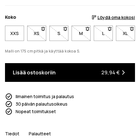
Koko
Löydä oma kokosi
XXS
XS
- Koko XS ei ole saatavilla. Napsauta saadaksesi i
S
- Koko S ei ole saatavilla. Napsauta sa
M
- Koko M ei ole saatavilla. 
L
- Koko L ei ole s
XL
- Koko 
Malli on 175 cm pitkä ja käyttää kokoa S.
Lisää ostoskoriin
29,94 €
Ilmainen toimitus ja palautus
30 päivän palautusoikeus
Nopeat toimitukset
Tiedot
Palautteet