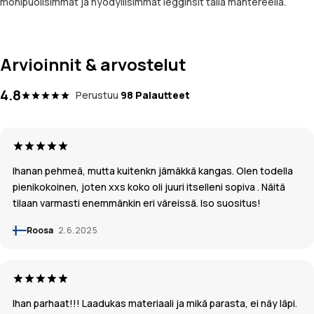
monipuolisimmat ja hyödyllisimmät legginsit tällä mantereella.
Arvioinnit & arvostelut
4.8
Perustuu
98 Palautteet
Ihanan pehmeä, mutta kuitenkn jämäkkä kangas. Olen todella
pienikokoinen, joten xxs koko oli juuri itselleni sopiva . Näitä
tilaan varmasti enemmänkin eri väreissä. Iso suositus!
Roosa
2.6.2025
Ihan parhaat!!! Laadukas materiaali ja mikä parasta, ei näy läpi.