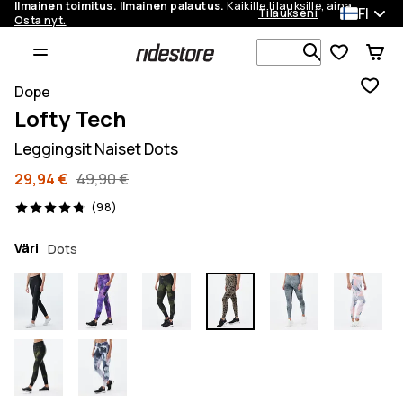
Ilmainen toimitus. Ilmainen palautus.
Kaikille tilauksille, aina.
FI
Tilaukseni
Osta nyt.
Etsi 1 000+ 
Dope
Lofty Tech
Leggingsit Naiset Dots
29,94 €
49,90 €
98 arvostelut, 4.8/5
(98)
Väri
Dots