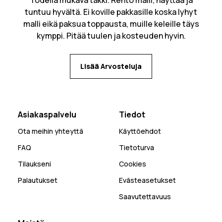
Todella mukava takki. Rento malli, näyttää ja
tuntuu hyvältä. Ei koville pakkasille koska lyhyt
malli eikä paksua toppausta, muille keleille täys
kymppi. Pitää tuulen ja kosteuden hyvin.
Lisää Arvosteluja
Asiakaspalvelu
Tiedot
Ota meihin yhteyttä
Käyttöehdot
FAQ
Tietoturva
Tilaukseni
Cookies
Palautukset
Evästeasetukset
Saavutettavuus