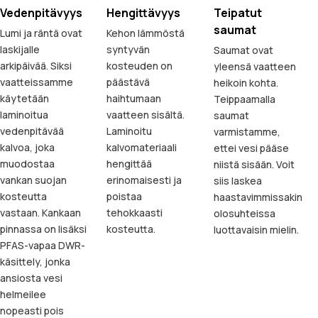
Vedenpitävyys
Hengittävyys
Teipatut
saumat
Lumi ja räntä ovat
Kehon lämmöstä
laskijalle
syntyvän
Saumat ovat
arkipäivää. Siksi
kosteuden on
yleensä vaatteen
vaatteissamme
päästävä
heikoin kohta.
käytetään
haihtumaan
Teippaamalla
laminoitua
vaatteen sisältä.
saumat
vedenpitävää
Laminoitu
varmistamme,
kalvoa, joka
kalvomateriaali
ettei vesi pääse
muodostaa
hengittää
niistä sisään. Voit
vankan suojan
erinomaisesti ja
siis laskea
kosteutta
poistaa
haastavimmissakin
vastaan. Kankaan
tehokkaasti
olosuhteissa
pinnassa on lisäksi
kosteutta.
luottavaisin mielin.
PFAS-vapaa DWR-
käsittely, jonka
ansiosta vesi
helmeilee
nopeasti pois