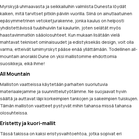
Myrskyjä uhmaavasta ja seikkailuihin valmiista Dunesta löydät
kaiken, mitä tarvitset pitkiin päiviin vuorilla. Siinä on ainutlaatuinen
epäsymmetrinen vetoketjurakenne, jonka kaulus on helposti
yhdistettävissä tuubihuiviin tai kauluriin, joten selätät myös
haastavimmatkin sääolosuhteet. Kun mukaan lisätään vielä
mahtavat tekniset ominaisuudet ja edistyksekäs design, voit olla
varma, etteivät lumimyrskyt pääse enää yllättämään. Todellinen all-
mountain anorakki Dune on yksi mallistomme ehdottomia
suosikkeja, eikä ihme!
All Mountain
Malliston vaatteissa käytetään parhaiten suoriutuvia
materiaalejamme ja suunnittelutyötämme. Ne suojaavat hyvin
säältä ja auttavat läpi korkeimpien tankojen ja sakeimpien tuiskujen.
Tämän malliston vaatteet pystyvät mihin tahansa missä tahansa
olosuhteissa.
Eristetty ja kuori-mallit
Tässä takissa on kaksi eristysvaihtoehtoa, jotka sopivat eri