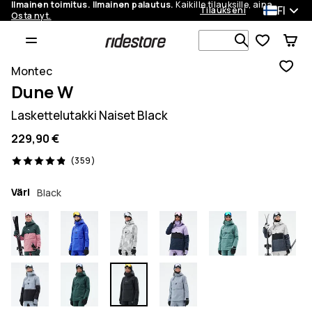
Ilmainen toimitus. Ilmainen palautus.
Kaikille tilauksille, aina.
FI
Tilaukseni
Osta nyt.
Etsi 1 000+ 
Montec
Dune W
Laskettelutakki Naiset Black
229,90 €
359 arvostelut, 4.9/5
(359)
Väri
Black