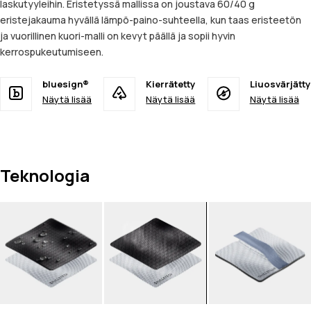
laskutyyleihin. Eristetyssä mallissa on joustava 60/40 g
eristejakauma hyvällä lämpö-paino-suhteella, kun taas eristeetön
ja vuorillinen kuori-malli on kevyt päällä ja sopii hyvin
kerrospukeutumiseen.
bluesign®
Kierrätetty
Liuosvärjätty
Näytä lisää
Näytä lisää
Näytä lisää
Teknologia