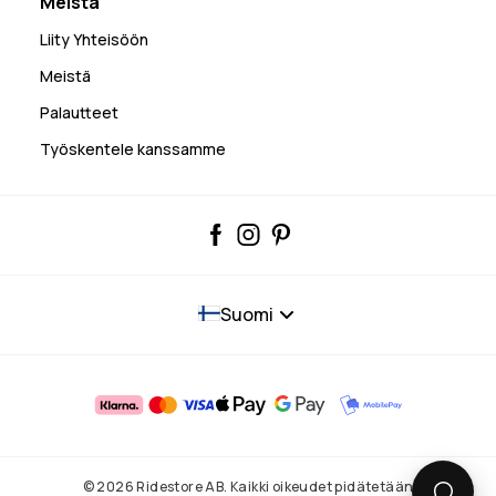
Meistä
Liity Yhteisöön
Meistä
Palautteet
Työskentele kanssamme
Suomi
© 2026 Ridestore AB. Kaikki oikeudet pidätetään