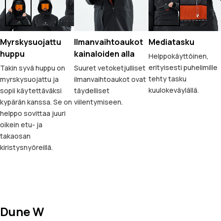
Myrskysuojattu
Ilmanvaihtoaukot
Mediatasku
huppu
kainaloiden alla
Helppokäyttöinen,
erityisesti puhelimille
Takin syvä huppu on
Suuret vetoketjulliset
tehty tasku
myrskysuojattu ja
ilmanvaihtoaukot ovat
kuulokeväylällä.
sopii käytettäväksi
täydelliset
kypärän kanssa. Se on
viilentymiseen.
helppo sovittaa juuri
oikein etu- ja
takaosan
kiristysnyöreillä.
Dune W