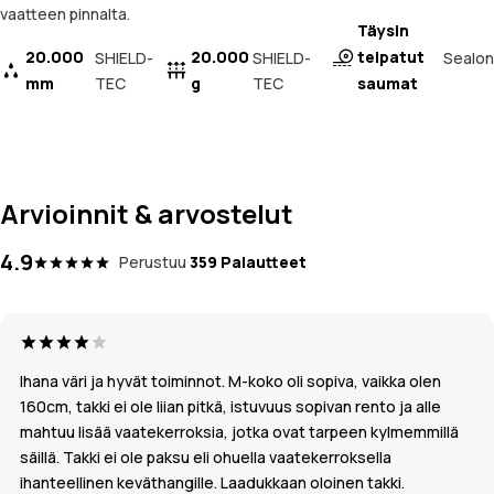
vaatteen pinnalta.
Täysin
20.000
20.000
teipatut
Sealon
SHIELD-
SHIELD-
mm
TEC
g
TEC
saumat
Arvioinnit & arvostelut
4.9
Perustuu
359 Palautteet
Ihana väri ja hyvät toiminnot. M-koko oli sopiva, vaikka olen
160cm, takki ei ole liian pitkä, istuvuus sopivan rento ja alle
mahtuu lisää vaatekerroksia, jotka ovat tarpeen kylmemmillä
säillä. Takki ei ole paksu eli ohuella vaatekerroksella
ihanteellinen keväthangille. Laadukkaan oloinen takki.