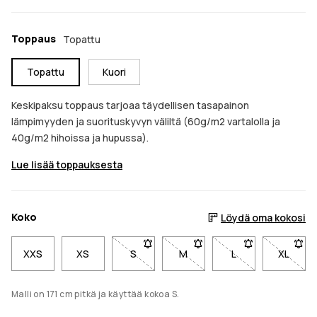
Toppaus
Topattu
Topattu
Kuori
Keskipaksu toppaus tarjoaa täydellisen tasapainon
lämpimyyden ja suorituskyvyn väliltä (60g/m2 vartalolla ja
40g/m2 hihoissa ja hupussa).
Lue lisää toppauksesta
Koko
Löydä oma kokosi
XXS
XS
S
- Koko S ei ole saatavilla. Napsauta sa
M
- Koko M ei ole saatavilla. 
L
- Koko L ei ole s
XL
- Koko 
Malli on 171 cm pitkä ja käyttää kokoa S.