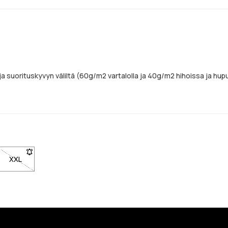
 suorituskyvyn väliltä (60g/m2 vartalolla ja 40g/m2 hihoissa ja hup
XXL
- Koko XXL ei ole saatavilla. Napsauta saadaksesi ilmoituksen, 