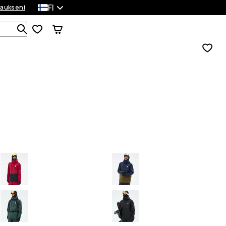
FI
laukseni
Etsi 1 000+ tuotetta