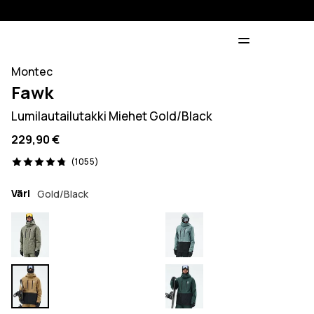
Montec
Fawk
Lumilautailutakki Miehet Gold/Black
229,90 €
1055 arvostelut, 4.8/5
(1055)
Väri
Gold/Black