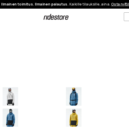
Ilmainen toimitus. Ilmainen palautus.
Kaikille tilauksille, aina.
Osta nyt.
Ti