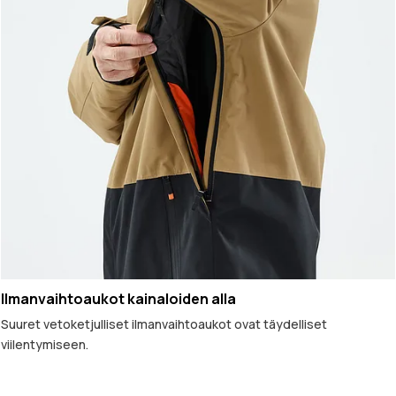
Ilmanvaihtoaukot kainaloiden alla
Suuret vetoketjulliset ilmanvaihtoaukot ovat täydelliset
viilentymiseen.