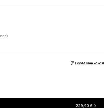
ussa).
Löydä oma kokosi
kun tuote on taas varastossa
229,90 €