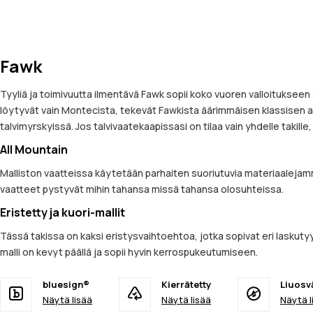
Fawk
Tyyliä ja toimivuutta ilmentävä Fawk sopii koko vuoren valloitukseen 
löytyvät vain Montecista, tekevät Fawkista äärimmäisen klassisen al
talvimyrskyissä. Jos talvivaatekaapissasi on tilaa vain yhdelle takill
All Mountain
Malliston vaatteissa käytetään parhaiten suoriutuvia materiaalejamm
vaatteet pystyvät mihin tahansa missä tahansa olosuhteissa.
Eristetty ja kuori-mallit
Tässä takissa on kaksi eristysvaihtoehtoa, jotka sopivat eri laskutyy
malli on kevyt päällä ja sopii hyvin kerrospukeutumiseen.
bluesign®
Kierrätetty
Liuosvä
Näytä lisää
Näytä lisää
Näytä l