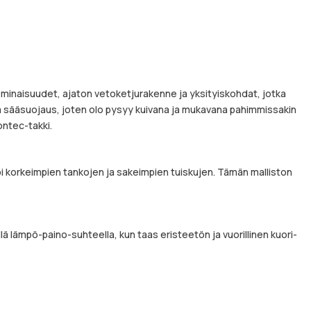
t ominaisuudet, ajaton vetoketjurakenne ja yksityiskohdat, jotka
 ja sääsuojaus, joten olo pysyy kuivana ja mukavana pahimmissakin
ontec-takki.
i korkeimpien tankojen ja sakeimpien tuiskujen. Tämän malliston
ä lämpö-paino-suhteella, kun taas eristeetön ja vuorillinen kuori-