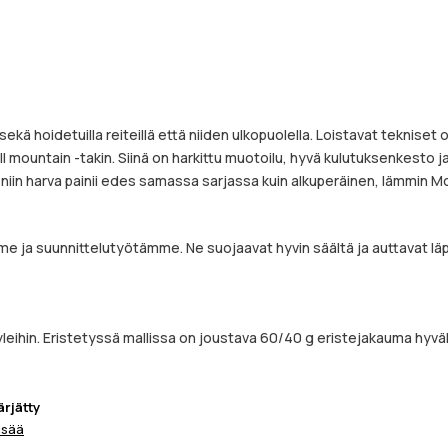
sekä hoidetuilla reiteillä että niiden ulkopuolella. Loistavat teknise
l mountain -takin. Siinä on harkittu muotoilu, hyvä kulutuksenkesto
e, niin harva painii edes samassa sarjassa kuin alkuperäinen, lämmin M
e ja suunnittelutyötämme. Ne suojaavat hyvin säältä ja auttavat läp
leihin. Eristetyssä mallissa on joustava 60/40 g eristejakauma hyväll
rjätty
isää