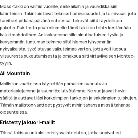
Moss-takki on valmis vuorille, seikkailuihin ja vauhdikkaisiin
käänteisiin. Takin loistavat tekniset ominaisuudet ja toimivuus, jota
tarvitset pitkänä päivänä rinteessä, tekevät siitä täydellisen
paketin. Puistosta puuterilumelle tämä takki on tehty kestämään
kaikki mahdollinen. Antaaksemme sille ainutlaatuisen tyylin ja
kevyemmän tuntuman teimme siitä hieman lyhyemmän
nykyaikaista, tyköistuvaa vaikutelmaa varten, jotta voit luopua
ylisuuresta pukeutumisesta ja omaksua silti virtaviivaisen Montec-
tyylin.
All Mountain
Malliston vaatteissa käytetään parhaiten suoriutuvia
materiaalejamme ja suunnittelutyötämme. Ne suojaavat hyvin
säältä ja auttavat läpi korkeimpien tankojen ja sakeimpien tuiskujen.
Tämän malliston vaatteet pystyvät mihin tahansa missä tahansa
olosuhteissa.
Eristetty ja kuori-mallit
Tässä takissa on kaksi eristysvaihtoehtoa, jotka sopivat eri