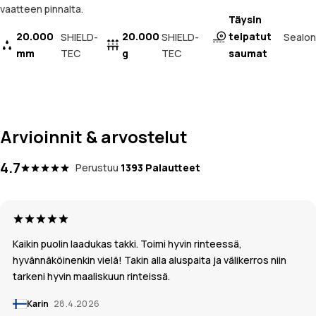
vaatteen pinnalta.
Täysin
20.000
20.000
teipatut
Sealon
SHIELD-
SHIELD-
mm
TEC
g
TEC
saumat
Arvioinnit & arvostelut
4.7
Perustuu
1393 Palautteet
Kaikin puolin laadukas takki. Toimi hyvin rinteessä,
hyvännäköinenkin vielä! Takin alla aluspaita ja välikerros niin
tarkeni hyvin maaliskuun rinteissä.
Karin
28.4.2026