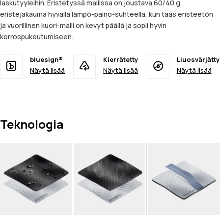
laskutyyleihin. Eristetyssä mallissa on joustava 60/40 g
eristejakauma hyvällä lämpö-paino-suhteella, kun taas eristeetön
ja vuorillinen kuori-malli on kevyt päällä ja sopii hyvin
kerrospukeutumiseen.
bluesign®
Kierrätetty
Liuosvärjätty
Näytä lisää
Näytä lisää
Näytä lisää
Teknologia