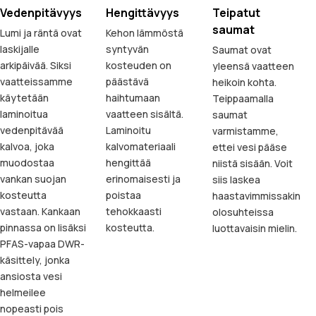
Vedenpitävyys
Hengittävyys
Teipatut
saumat
Lumi ja räntä ovat
Kehon lämmöstä
laskijalle
syntyvän
Saumat ovat
arkipäivää. Siksi
kosteuden on
yleensä vaatteen
vaatteissamme
päästävä
heikoin kohta.
käytetään
haihtumaan
Teippaamalla
laminoitua
vaatteen sisältä.
saumat
vedenpitävää
Laminoitu
varmistamme,
kalvoa, joka
kalvomateriaali
ettei vesi pääse
muodostaa
hengittää
niistä sisään. Voit
vankan suojan
erinomaisesti ja
siis laskea
kosteutta
poistaa
haastavimmissakin
vastaan. Kankaan
tehokkaasti
olosuhteissa
pinnassa on lisäksi
kosteutta.
luottavaisin mielin.
PFAS-vapaa DWR-
käsittely, jonka
ansiosta vesi
helmeilee
nopeasti pois