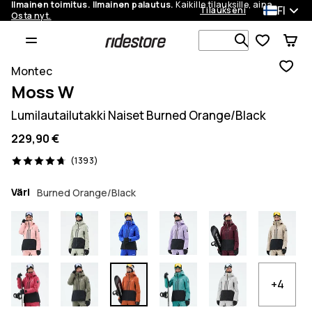
Ilmainen toimitus. Ilmainen palautus.
Kaikille tilauksille, aina.
FI
Tilaukseni
Osta nyt.
Etsi 1 000+ 
Montec
Moss W
Lumilautailutakki Naiset Burned Orange/Black
229,90 €
1393 arvostelut, 4.7/5
(1393)
Väri
Burned Orange/Black
+4