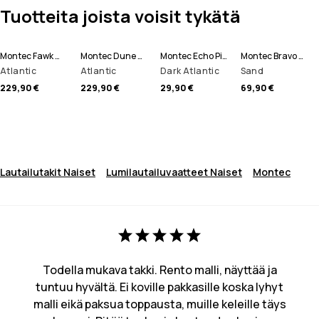
Tuotteita joista voisit tykätä
Montec Fawk W Lumilautailutakki Naiset
Montec Dune W Laskettelutakki Naiset
Montec Echo Pipo
Montec Bravo W Fleecepaita Naiset
Atlantic
Atlantic
Dark Atlantic
Sand
229,90 €
229,90 €
29,90 €
69,90 €
Lautailutakit Naiset
Lumilautailuvaatteet Naiset
Montec
Todella mukava takki. Rento malli, näyttää ja
tuntuu hyvältä. Ei koville pakkasille koska lyhyt
malli eikä paksua toppausta, muille keleille täys