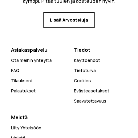
kymppi. Pitää tuulen ja kosteuden hyvin.
Lisää Arvosteluja
Asiakaspalvelu
Tiedot
Ota meihin yhteyttä
Käyttöehdot
FAQ
Tietoturva
Tilaukseni
Cookies
Palautukset
Evästeasetukset
Saavutettavuus
Meistä
Liity Yhteisöön
Meistä