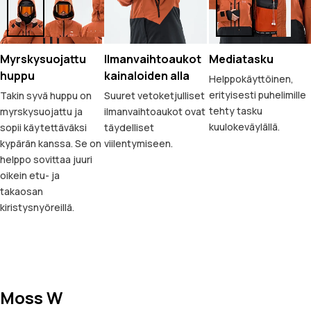
Myrskysuojattu
Ilmanvaihtoaukot
Mediatasku
huppu
kainaloiden alla
Helppokäyttöinen,
erityisesti puhelimille
Takin syvä huppu on
Suuret vetoketjulliset
tehty tasku
myrskysuojattu ja
ilmanvaihtoaukot ovat
kuulokeväylällä.
sopii käytettäväksi
täydelliset
kypärän kanssa. Se on
viilentymiseen.
helppo sovittaa juuri
oikein etu- ja
takaosan
kiristysnyöreillä.
Moss W