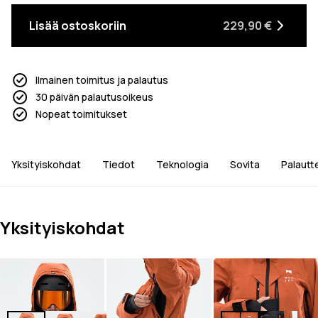
Lisää ostoskoriin
229,90 €
Ilmainen toimitus ja palautus
30 päivän palautusoikeus
Nopeat toimitukset
Yksityiskohdat
Tiedot
Teknologia
Sovita
Palautt
Yksityiskohdat