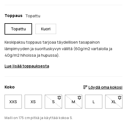
Toppaus
Topattu
Topattu
Kuori
Keskipaksu toppaus tarjoaa täydellisen tasapainon
lämpimyyden ja suorituskyvyn väliltä (60g/m2 vartalolla ja
40g/m2 hihoissa ja hupussa).
Lue lisää toppauksesta
Koko
Löydä oma kokosi
XXS
XS
S
- Koko S ei ole saatavilla. Napsauta sa
M
- Koko M ei ole saatavilla. 
L
XL
- Koko 
Malli on 175 cm pitkä ja käyttää kokoa S.