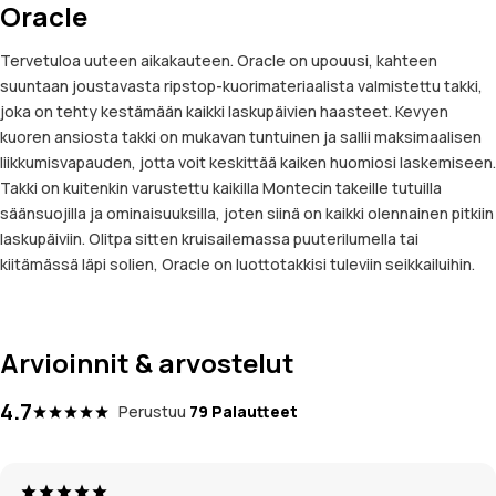
Oracle
Tervetuloa uuteen aikakauteen. Oracle on upouusi, kahteen
suuntaan joustavasta ripstop-kuorimateriaalista valmistettu takki,
joka on tehty kestämään kaikki laskupäivien haasteet. Kevyen
kuoren ansiosta takki on mukavan tuntuinen ja sallii maksimaalisen
liikkumisvapauden, jotta voit keskittää kaiken huomiosi laskemiseen.
Takki on kuitenkin varustettu kaikilla Montecin takeille tutuilla
säänsuojilla ja ominaisuuksilla, joten siinä on kaikki olennainen pitkiin
laskupäiviin. Olitpa sitten kruisailemassa puuterilumella tai
kiitämässä läpi solien, Oracle on luottotakkisi tuleviin seikkailuihin.
Arvioinnit & arvostelut
4.7
Perustuu
79 Palautteet