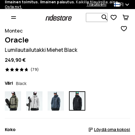
Ilmainen toimitus. Ilmainen palautus.
Kaikille tilauksille, aina.
FI
Tilaukseni
Osta nyt.
Etsi 1 000+ 
Montec
Oracle
Lumilautailutakki Miehet Black
249,90 €
79 arvostelut, 4.7/5
(79)
Väri
Black
Koko
Löydä oma kokosi