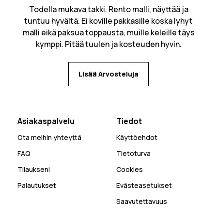
Todella mukava takki. Rento malli, näyttää ja
tuntuu hyvältä. Ei koville pakkasille koska lyhyt
malli eikä paksua toppausta, muille keleille täys
kymppi. Pitää tuulen ja kosteuden hyvin.
Lisää Arvosteluja
Asiakaspalvelu
Tiedot
Ota meihin yhteyttä
Käyttöehdot
FAQ
Tietoturva
Tilaukseni
Cookies
Palautukset
Evästeasetukset
Saavutettavuus