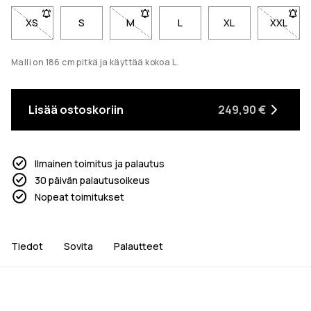
XS
- Koko XS ei ole saatavilla. Napsauta saadaksesi ilmoituksen
S
M
- Koko M ei ole saatavilla. Napsauta sa
L
XL
XXL
- Koko 
Malli on 186 cm pitkä ja käyttää kokoa L.
Lisää ostoskoriin
249,90 €
Ilmainen toimitus ja palautus
30 päivän palautusoikeus
Nopeat toimitukset
Tiedot
Sovita
Palautteet