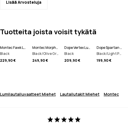
Lisää Arvosteluja
Tuotteita joista voisit tykätä
Montec Fawk Lumilautailutakki Miehet
Montec Morpheus Lumilautailutakki Miehet
Dope Vertex Lumilautailutakki Miehet
Dope Spartan Lumilautailutakki Miehet
Black
Black/Olive Green/Light Grey
Black
Black/Light Pearl
229,90 €
249,90 €
209,90 €
199,90 €
Lumilautailuvaatteet Miehet
Lautailutakit Miehet
Montec